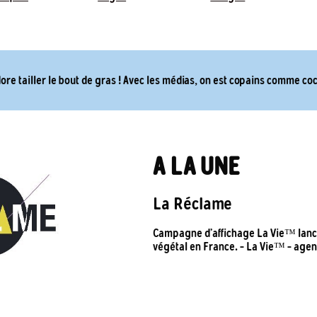
ore tailler le bout de gras ! Avec les médias, on est copains comme co
A LA UNE
La Réclame
Campagne d’affichage La Vie™ lanc
végétal en France. – La Vie™ – ag