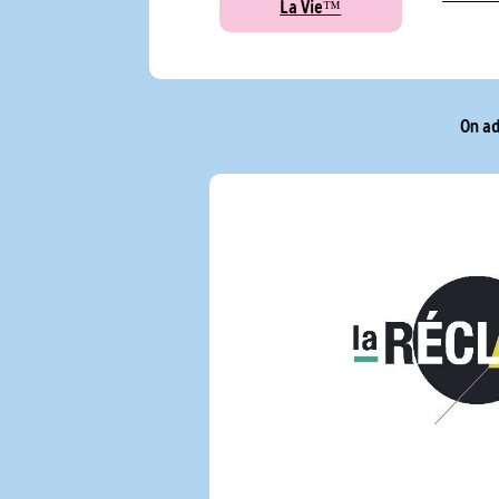
La Vie™
On ad