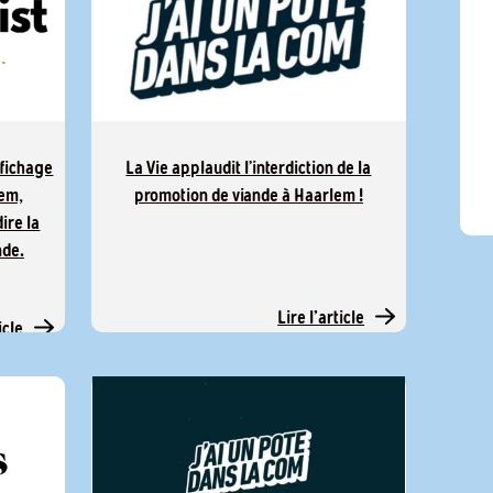
fichage
La Vie applaudit l’interdiction de la
lem,
promotion de viande à Haarlem !
ire la
nde.
Lire l'article
icle