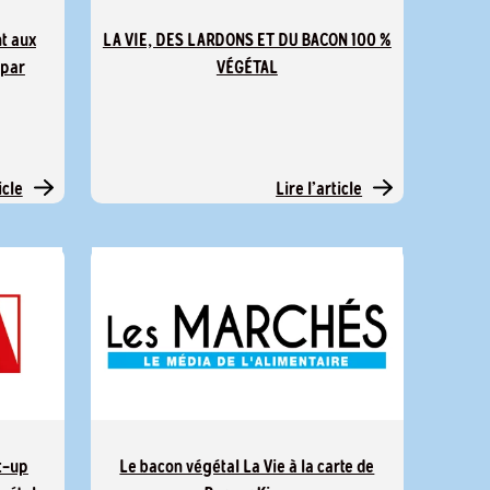
t aux
LA VIE, DES LARDONS ET DU BACON 100 %
 par
VÉGÉTAL
icle
Lire l'article
t-up
Le bacon végétal La Vie à la carte de